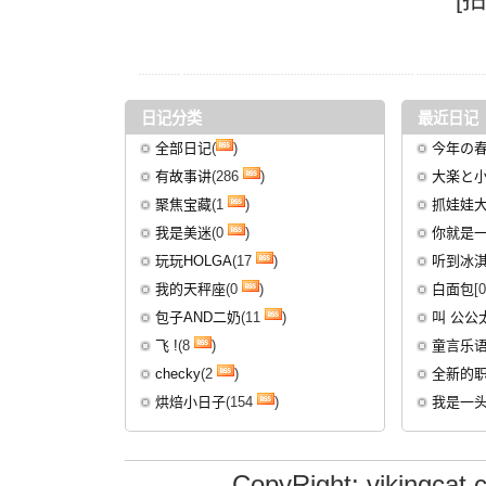
日记分类
最近日记
全部日记
(
)
今年の
有故事讲
(286
)
大楽と
聚焦宝藏
(1
)
抓娃娃
我是美迷
(0
)
你就是一
玩玩HOLGA
(17
)
听到冰淇
我的天秤座
(0
)
白面包
[
包子AND二奶
(11
)
叫 公公
飞 !
(8
)
童言乐
checky
(2
)
全新的
烘焙小日子
(154
)
我是一
CopyRight: vikingcat