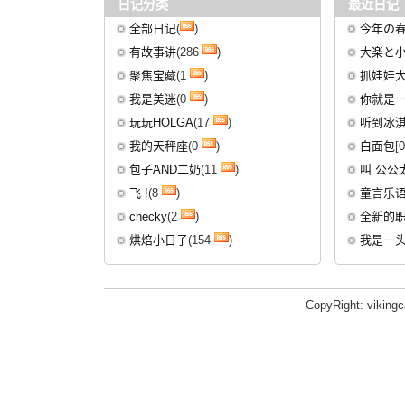
日记分类
最近日记
全部日记
(
)
今年の
有故事讲
(286
)
大楽と
聚焦宝藏
(1
)
抓娃娃
我是美迷
(0
)
你就是一
玩玩HOLGA
(17
)
听到冰淇
我的天秤座
(0
)
白面包
[
包子AND二奶
(11
)
叫 公公
飞 !
(8
)
童言乐
checky
(2
)
全新的
烘焙小日子
(154
)
我是一
CopyRight: viking