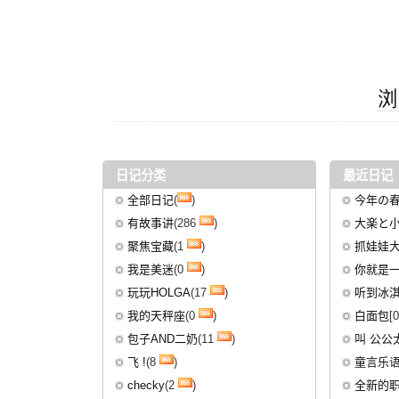
浏
日记分类
最近日记
全部日记
(
)
今年の
有故事讲
(286
)
大楽と
聚焦宝藏
(1
)
抓娃娃
我是美迷
(0
)
你就是一
玩玩HOLGA
(17
)
听到冰淇
我的天秤座
(0
)
白面包
[
包子AND二奶
(11
)
叫 公公
飞 !
(8
)
童言乐
checky
(2
)
全新的