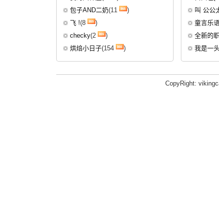
包子AND二奶
(11
)
叫 公公
飞 !
(8
)
童言乐
checky
(2
)
全新的
烘焙小日子
(154
)
我是一
CopyRight: viking