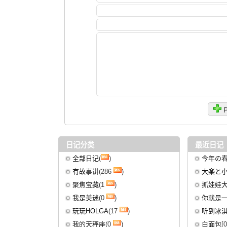
P
日记分类
最近日记
全部日记
(
)
今年の
有故事讲
(286
)
大楽と
聚焦宝藏
(1
)
抓娃娃
我是美迷
(0
)
你就是一
玩玩HOLGA
(17
)
听到冰淇
我的天秤座
(0
)
白面包
[