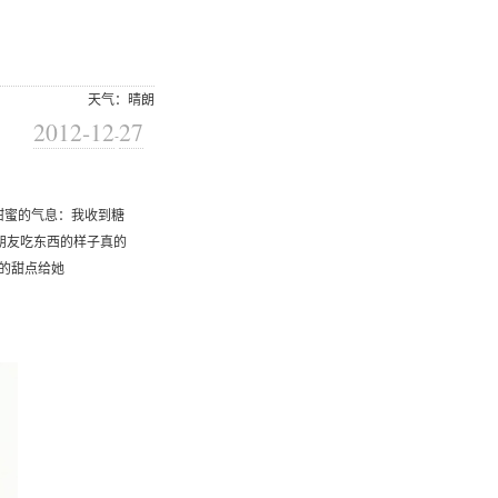
天气：晴朗
2012-12
27
-
甜蜜的气息：我收到糖
的朋友吃东西的样子真的
的甜点给她