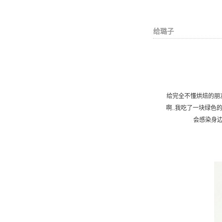
给璐子
给完全不懂烘焙的朋
啊..我吃了一块绿色
会感染身