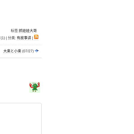
标签:
抓娃娃大哥
(1) | 分类:
有故事讲
|
大楽と小楽
(07/27)