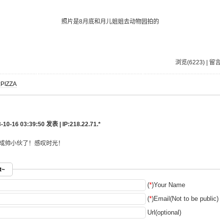
照片是8月底和月儿姐姐去动物园拍的
浏览(6223) | 留言
IZZA
-16 03:39:50 发表 | IP:
218.22.71.*
成帅小伙了！感叹时光！
t~
(
*
)Your Name
(
*
)Email(Not to be public)
Url(optional)