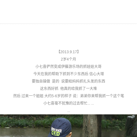
【2013.9.17】
2岁4个月
小七喜俨然变成伊藤游乐场的抓娃娃大哥
今天在我的帮助下抓到不少东西后 信心大增
要独自操做 是的 说要給妈妈抓扎头发的东西
这东西好抓 他真的给我抓了一大堆
然后 过来一个姐姐 大约5-6岁的样子 说：弟弟你来帮我抓一个这个笔
小七喜毫不犹豫的过去帮忙... ...
...