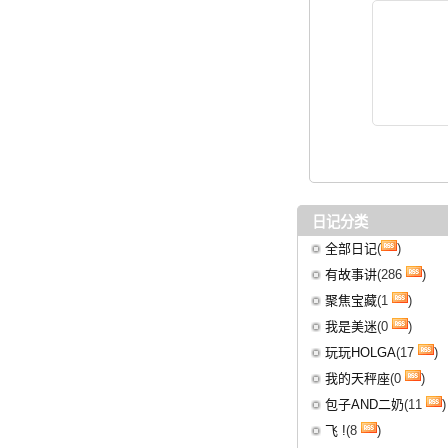
日记分类
全部日记
(
)
有故事讲
(286
)
聚焦宝藏
(1
)
我是美迷
(0
)
玩玩HOLGA
(17
)
我的天秤座
(0
)
包子AND二奶
(11
)
飞 !
(8
)