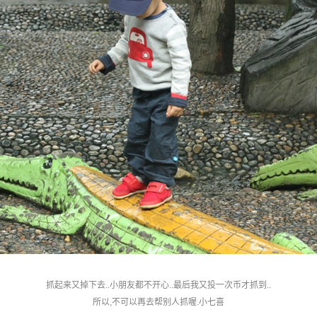
抓起来又掉下去..小朋友都不开心..最后我又投一次币才抓到..
所以,不可以再去帮别人抓喔.小七喜