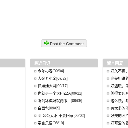
Post the Comment
最近日记
留言回复
今年の春
[09/04]
好久不见，
大楽と小楽
[07/27]
完美姐说的+
抓娃娃大哥
[09/17]
好温暖，翠
你就是一个大PIZZA
[09/12]
美得要死啊 
听到冰淇淋就两眼...
[09/05]
这么快，都
白面包
[09/05]
有太多的不
叫 公公太阳 不要回家
[09/02]
好美的照片
童言乐语
[08/19]
好可爱的圆