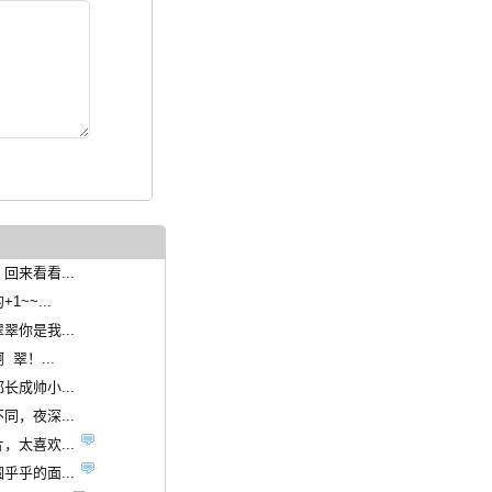
回来看看...
1~~...
翠你是我...
翠！...
长成帅小...
同，夜深...
，太喜欢...
乎乎的面...