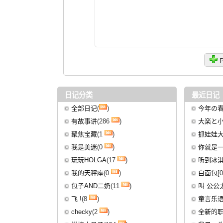
P
日记分类
最近日记
全部日记
(
)
今年の
有故事讲
(286
)
大楽と
聚焦宝藏
(1
)
抓娃娃
我是美迷
(0
)
你就是一
玩玩HOLGA
(17
)
听到冰淇
我的天秤座
(0
)
白面包
[
包子AND二奶
(11
)
叫 公公
飞 !
(8
)
童言乐
checky
(2
)
全新的