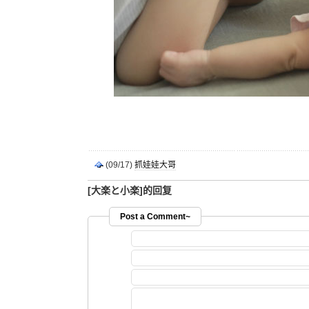
(09/17)
抓娃娃大哥
[大楽と小楽]的回复
Post a Comment~